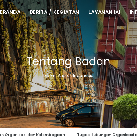
BERANDA
BERITA / KEGIATAN
LAYANAN IAI
IN
Tentang Badan
Ikatan Arsitek Indonesia
n Organisasi dan Kelembagaan
Tugas Hubungan Organisasi